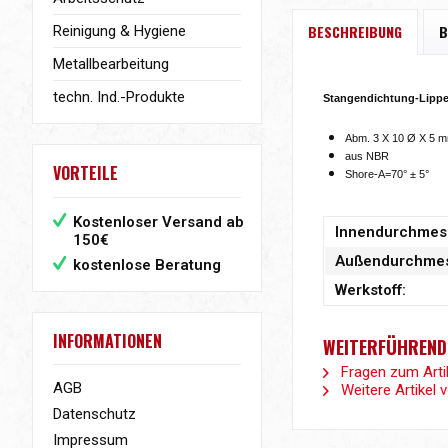
BESCHREIBUNG
B
Reinigung & Hygiene
Metallbearbeitung
techn. Ind.-Produkte
Stangendichtung-Lippe
Abm. 3 X 10 Ø X 5 
aus NBR
VORTEILE
Shore-A=70° ± 5°
Kostenloser Versand ab
Innendurchmes
150€
Außendurchmes
kostenlose Beratung
Werkstoff:
INFORMATIONEN
WEITERFÜHRENDE
Fragen zum Arti
AGB
Weitere Artikel 
Datenschutz
Impressum