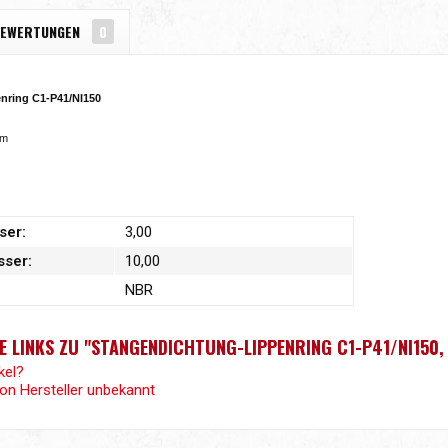
EWERTUNGEN
0
nring C1-P41/NI150
mm
ser:
3,00
ser:
10,00
NBR
 LINKS ZU "STANGENDICHTUNG-LIPPENRING C1-P41/NI150, 
kel?
von Hersteller unbekannt