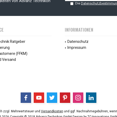
gkeiten von Advanz Technikon
Die
Datenschutzbestimmu
CE
INFORMATIONEN
echnik Ratgeber
Datenschutz
ierung
Impressum
lastomere (FFKM)
d Versand
ich zzgl. Mehrwertsteuer und
Versandkosten
und ggf. Nachnahmegebühren, wenn 
© 2026 Copyright © 2018 Advanz-Technikon GmbH Design by
TC-Innovations Gmb