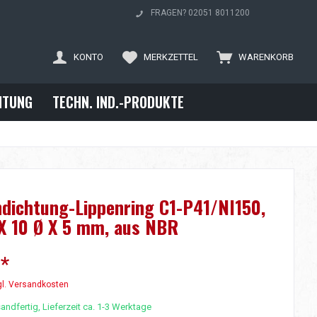
FRAGEN? 02051 8011200
KONTO
MERKZETTEL
WARENKORB
ITUNG
TECHN. IND.-PRODUKTE
dichtung-Lippenring C1-P41/NI150,
X 10 Ø X 5 mm, aus NBR
 *
l. Versandkosten
andfertig, Lieferzeit ca. 1-3 Werktage