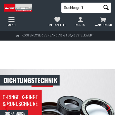
MENÜ
MERKZETTEL
KONTO
WARENKORB
KOSTENLOSER VERSAND AB € 150,- BESTELLWERT