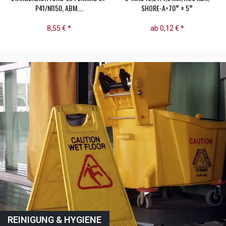
P41/NI150, ABM....
SHORE-A=70° ± 5°
8,55 € *
ab 0,12 € *
REINIGUNG & HYGIENE