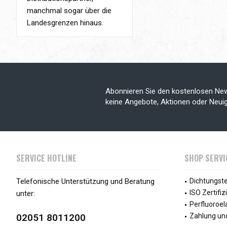
manchmal sogar über die
Landesgrenzen hinaus.
Abonnieren Sie den kostenlosen New
keine Angebote, Aktionen oder Neui
SERVICE HOTLINE
SHOP SERVI
Telefonische Unterstützung und Beratung
Dichtungst
ISO Zertifiz
unter:
Perfluoroe
02051 8011200
Zahlung un